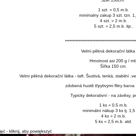
1 szt. = 0,5 m.b.
minimalny zakup 3 szt. tzn. 1
4 szt. = 2 m.b.
5 szt. = 2,5 m.b. itp..
**********************************************
Velmi pěkná dekorační látka -
Hmotnost asi 200 g / mb
Šířka 150 cm.
Velmi pěkná dekorační látka - taft.
Šustivá, tenká, stabilní
,
ve
zdobená hustě třpytivými flitry
barva 
Typicky dekorativní - na závěsy, p
1 ks = 0,5 m.b.
minimální nákup 3 ks tj. 1,5
4 ks = 2 m.b.
5 ks = 2,5 m.b. atd.
jęć - kliknij, aby powiększyć