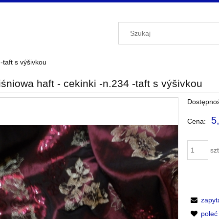
-taft s výšivkou
iśniowa haft - cekinki -n.234 -taft s výšivkou
Dostępnoś
5
Cena:
szt
zapyt
pole