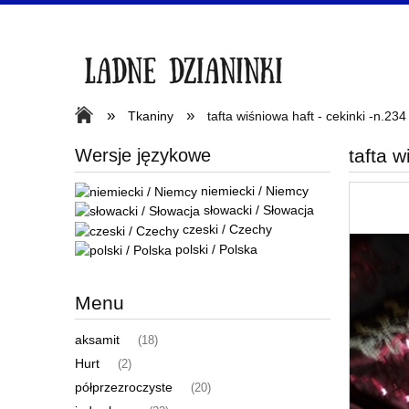
»
»
Tkaniny
tafta wiśniowa haft - cekinki -n.234 
Wersje językowe
tafta w
niemiecki / Niemcy
słowacki / Słowacja
czeski / Czechy
polski / Polska
Menu
aksamit
(18)
Hurt
(2)
półprzezroczyste
(20)