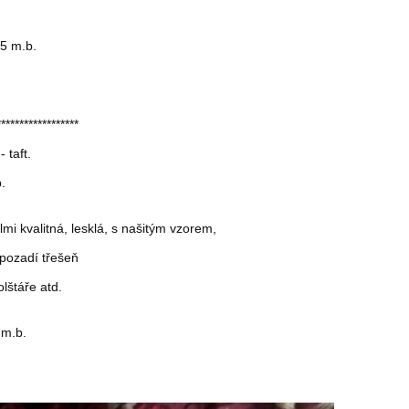
,5 m.b.
******************
 taft.
.
lmi kvalitná, lesklá,
s našitým vzorem,
pozadí třešeň
olštáře atd.
 m.b.