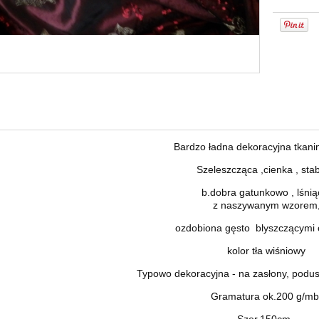
Bardzo ładna dekoracyjna tkanina
Szeleszcząca ,cienka , stab
b.dobra gatunkowo , lśnią
z naszywanym wzorem
ozdobiona gęsto blyszczącymi 
kolor tła wiśniowy
Typowo dekoracyjna - na zasłony, poduszk
Gramatura ok.200 g/mb
Szer.150cm.