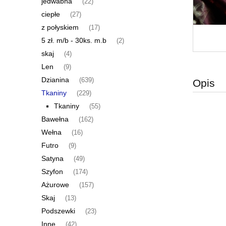
jedwabna
(22)
ciepłe
(27)
z połyskiem
(17)
5 zł. m/b - 30ks. m.b
(2)
skaj
(4)
Len
(9)
Dzianina
(639)
Opis
Tkaniny
(229)
Tkaniny
(55)
Bawełna
(162)
Wełna
(16)
Futro
(9)
Satyna
(49)
Szyfon
(174)
Ażurowe
(157)
Skaj
(13)
Podszewki
(23)
Inne
(42)