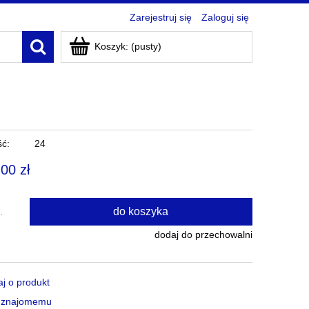
Zarejestruj się
Zaloguj się
Koszyk:
(pusty)
ć:
24
,00 zł
do koszyka
.
dodaj do przechowalni
aj o produkt
ć znajomemu