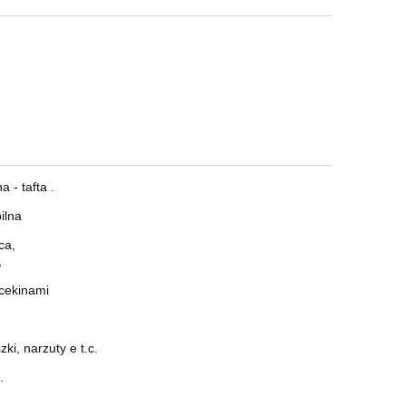
 - tafta .
ilna
ca,
,
cekinami
i, narzuty e t.c.
.