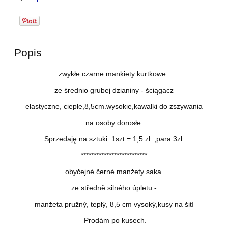
Popis
zwykłe czarne mankiety kurtkowe .
ze średnio grubej dzianiny - ściągacz
elastyczne, ciepłe,8,5cm.wysokie,kawałki do zszywania
na osoby dorosłe
Sprzedaję na sztuki. 1szt = 1,5 zł. ,para 3zł.
**************************
obyčejné černé manžety saka.
ze středně silného úpletu -
manžeta
pružný, teplý, 8,5 cm vysoký,kusy na šití
Prodám po kusech.