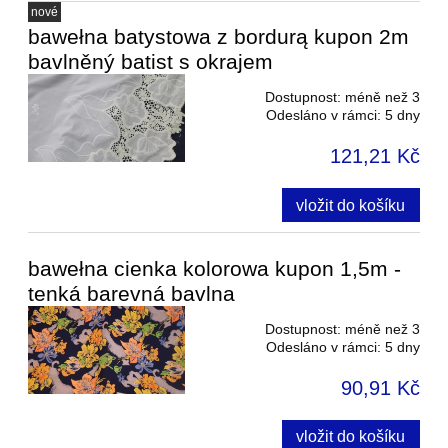
nové
bawełna batystowa z bordurą kupon 2m
bavlněný batist s okrajem
Dostupnost:
méně než 3
Odesláno v rámci:
5 dny
121,21 Kč
vložit do košíku
bawełna cienka kolorowa kupon 1,5m -
tenká barevná bavlna
Dostupnost:
méně než 3
Odesláno v rámci:
5 dny
90,91 Kč
vložit do košíku