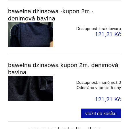
bawełna dżinsowa -kupon 2m -
denimová bavlna
Dostupnost:
brak towaru
121,21 Kč
bawełna dżinsowa kupon 2m. denimová
bavlna
Dostupnost:
méně než 3
Odesláno v rámci:
5 dny
121,21 Kč
vložit do košíku