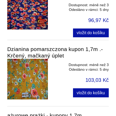
Dostupnost:
méně než 3
Odesláno v rámci:
5 dny
96,97 Kč
vložit do košíku
Dzianina pomarszczona kupon 1,7m .-
Krčený, mačkaný úplet
Dostupnost:
méně než 3
Odesláno v rámci:
5 dny
103,03 Kč
vložit do košíku
ażurowe prążki - kupony 1,7m