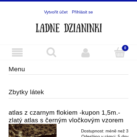
Vytvořit účet
Přihlásit se
Menu
Zbytky látek
atlas z czarnym flokiem -kupon 1,5m.-
zlatý atlas s černým vločkovým vzorem
Dostupnost:
méně než 3
Odesláno v rámci:
5 dny