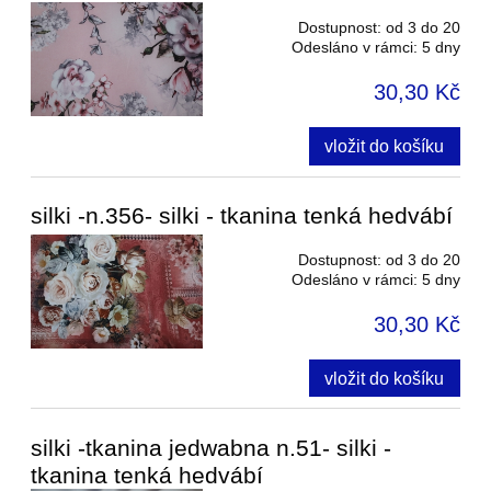
Dostupnost:
od 3 do 20
Odesláno v rámci:
5 dny
30,30 Kč
vložit do košíku
silki -n.356- silki - tkanina tenká hedvábí
Dostupnost:
od 3 do 20
Odesláno v rámci:
5 dny
30,30 Kč
vložit do košíku
silki -tkanina jedwabna n.51- silki -
tkanina tenká hedvábí