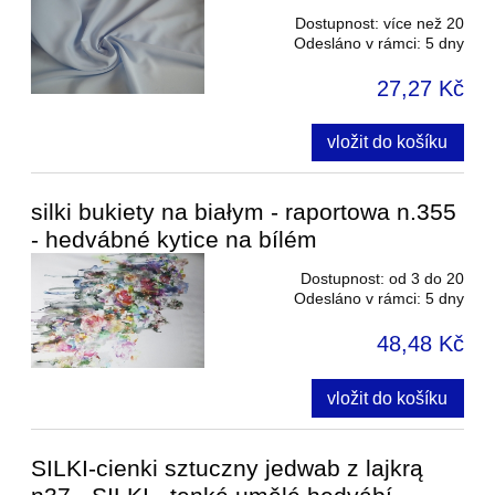
Dostupnost:
více než 20
Odesláno v rámci:
5 dny
27,27 Kč
vložit do košíku
silki bukiety na białym - raportowa n.355
- hedvábné kytice na bílém
Dostupnost:
od 3 do 20
Odesláno v rámci:
5 dny
48,48 Kč
vložit do košíku
SILKI-cienki sztuczny jedwab z lajkrą