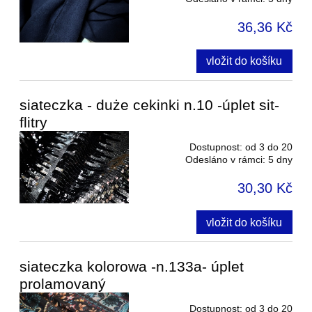
36,36 Kč
vložit do košíku
siateczka - duże cekinki n.10 -úplet sit-
flitry
Dostupnost:
od 3 do 20
Odesláno v rámci:
5 dny
30,30 Kč
vložit do košíku
siateczka kolorowa -n.133a- úplet
prolamovaný
Dostupnost:
od 3 do 20