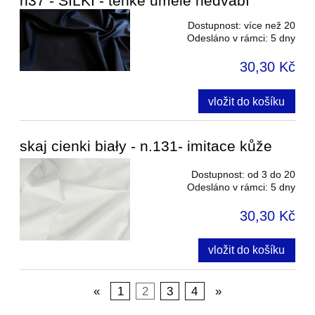
n37 - SILKI - tenké umělé hedvábí
Dostupnost:
více než 20
Odesláno v rámci:
5 dny
30,30 Kč
vložit do košíku
skaj cienki biały - n.131- imitace kůže
Dostupnost:
od 3 do 20
Odesláno v rámci:
5 dny
30,30 Kč
vložit do košíku
«
1
2
3
4
»