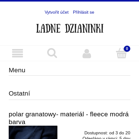
Vytvořit účet
Přihlásit se
Menu
Ostatní
polar granatowy- materiál - fleece modrá
barva
Dostupnost:
od 3 do 20
Odesláno v rámci:
5 dny