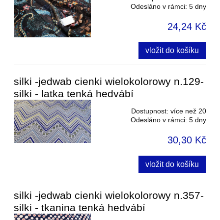
Odesláno v rámci:
5 dny
24,24 Kč
vložit do košíku
silki -jedwab cienki wielokolorowy n.129-
silki - latka tenká hedvábí
Dostupnost:
více než 20
Odesláno v rámci:
5 dny
30,30 Kč
vložit do košíku
silki -jedwab cienki wielokolorowy n.357-
silki - tkanina tenká hedvábí