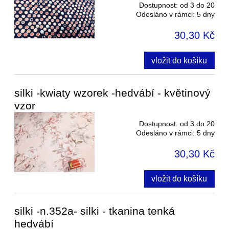
Dostupnost:
od 3 do 20
Odesláno v rámci:
5 dny
30,30 Kč
vložit do košíku
silki -kwiaty wzorek -hedvábí - květinový
vzor
Dostupnost:
od 3 do 20
Odesláno v rámci:
5 dny
30,30 Kč
vložit do košíku
silki -n.352a- silki - tkanina tenká
hedvábí